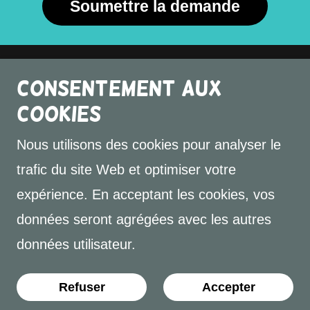
Soumettre la demande
Consentement aux
cookies
Copyright © 2020 Maison des Jeunes de St-
Eustache, Le Spot! - Tous droits réservés.
Nous utilisons des cookies pour analyser le
trafic du site Web et optimiser votre
Accueil
expérience. En acceptant les cookies, vos
Heures d'ouvertures
données seront agrégées avec les autres
données utilisateur.
Optimisé par
Refuser
Accepter